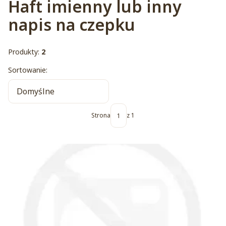
Haft imienny lub inny
napis na czepku
Produkty:
2
Lista produktów
Sortowanie:
Domyślne
Strona
z 1