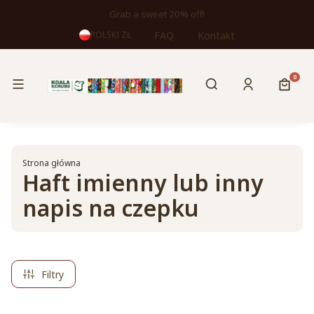
Grab a sweet 20% off!
FAQ
Kontakt
POLSKI
ZŁ
Otwórz wyszukiwa
Produk
Produkty
Szukaj
Zaloguj się
Koszy
Strona główna
Haft imienny lub inny
napis na czepku
Filtry