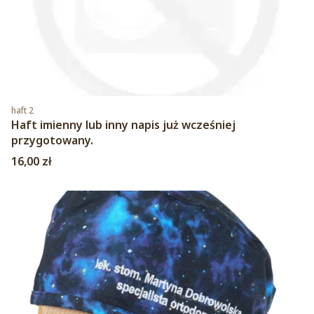
Kod produktu
haft 2
Haft imienny lub inny napis już wcześniej
przygotowany.
Cena
16,00 zł