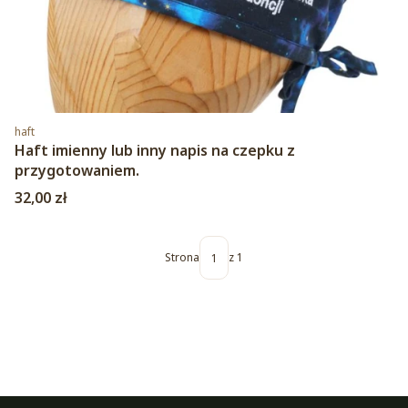
Kod produktu
haft
Haft imienny lub inny napis na czepku z
przygotowaniem.
Cena
32,00 zł
Strona
z 1