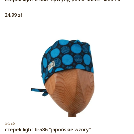
Cena
24,99 zł
Kod produktu
b-586
czepek light b-586 "japońskie wzory"