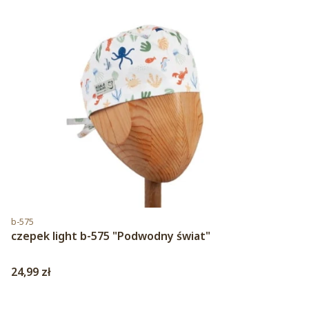
Kod produktu
b-575
czepek light b-575 "Podwodny świat"
Cena
24,99 zł