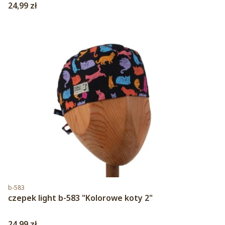
Cena
24,99 zł
Kod produktu
b-583
czepek light b-583 "Kolorowe koty 2"
Cena
24,99 zł