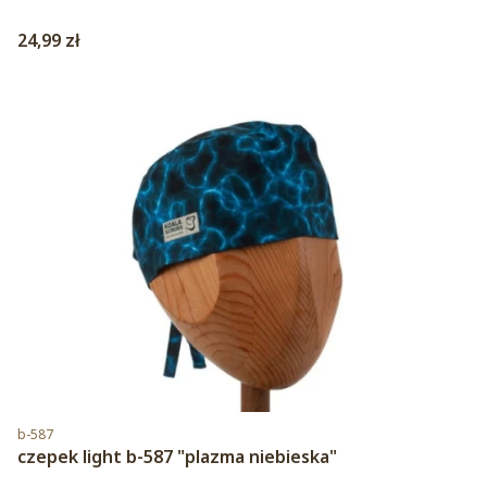
Cena
24,99 zł
Kod produktu
b-587
czepek light b-587 "plazma niebieska"