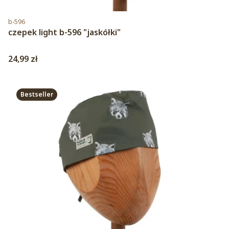
Kod produktu
b-596
czepek light b-596 "jaskółki"
Cena
24,99 zł
Bestseller