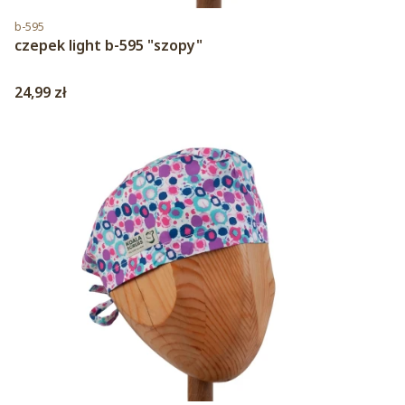
Kod produktu
b-595
czepek light b-595 "szopy"
Cena
24,99 zł