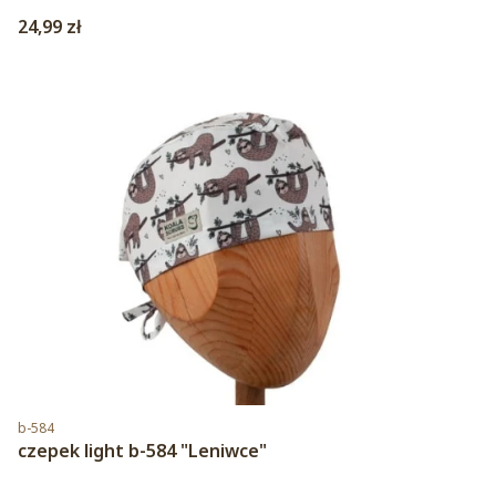
Cena
24,99 zł
Kod produktu
b-584
czepek light b-584 "Leniwce"