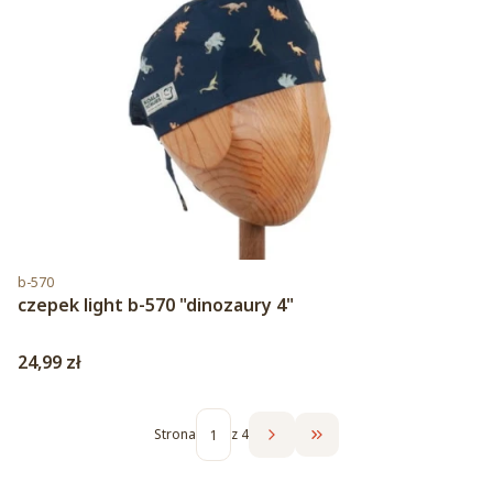
Kod produktu
b-570
czepek light b-570 "dinozaury 4"
Cena
24,99 zł
Strona
z 4
Przejdź do ostatniej str