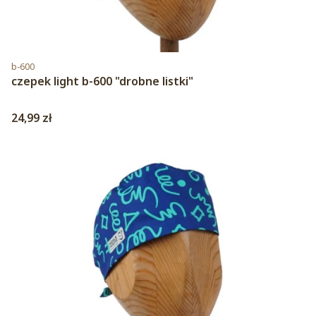
Kod produktu
b-600
czepek light b-600 "drobne listki"
Cena
24,99 zł