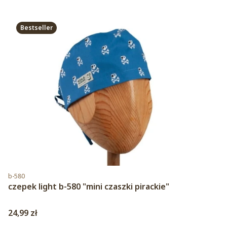
Bestseller
Kod produktu
b-580
czepek light b-580 "mini czaszki pirackie"
Cena
24,99 zł