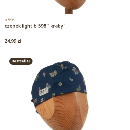
Kod produktu
b-598
czepek light b-598 " kraby"
Cena
24,99 zł
Bestseller