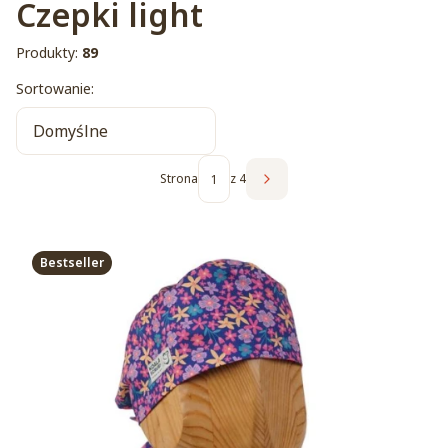
Czepki light
Produkty:
89
Lista produktów
Sortowanie:
Domyślne
Strona
z 4
Następne produkty
Bestseller