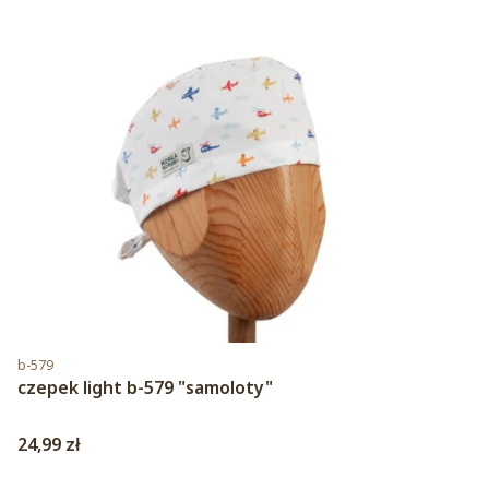
Kod produktu
b-579
czepek light b-579 "samoloty"
Cena
24,99 zł