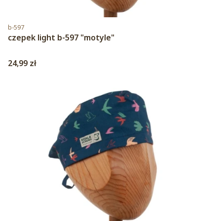
Kod produktu
b-597
czepek light b-597 "motyle"
Cena
24,99 zł