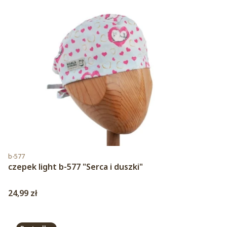
Kod produktu
b-577
czepek light b-577 "Serca i duszki"
Cena
24,99 zł