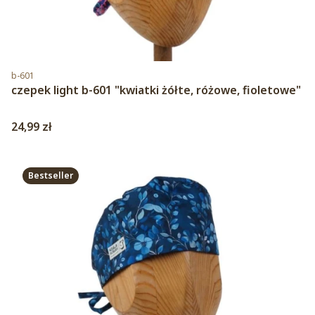
Kod produktu
b-601
czepek light b-601 "kwiatki żółte, różowe, fioletowe"
Cena
24,99 zł
Bestseller