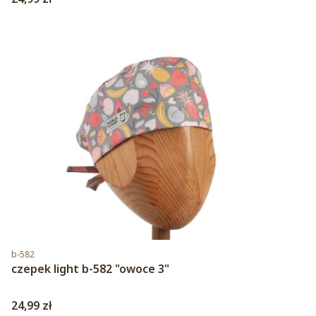
Kod produktu
b-582
czepek light b-582 "owoce 3"
Cena
24,99 zł