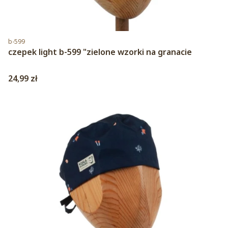
Kod produktu
b-599
czepek light b-599 "zielone wzorki na granacie
Cena
24,99 zł