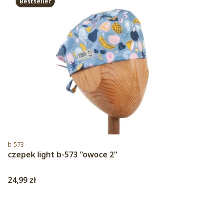
Bestseller
Kod produktu
b-573
czepek light b-573 "owoce 2"
Cena
24,99 zł