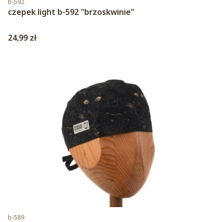
b-592
czepek light b-592 "brzoskwinie"
Cena
24,99 zł
Kod produktu
b-589