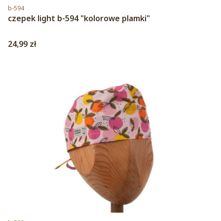
Kod produktu
b-594
czepek light b-594 "kolorowe plamki"
Cena
24,99 zł
Kod produktu