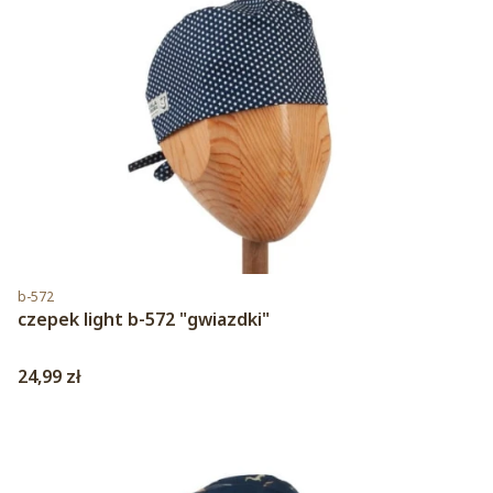
Kod produktu
b-572
czepek light b-572 "gwiazdki"
Cena
24,99 zł