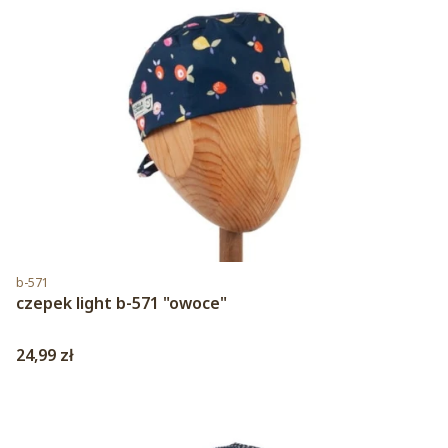
Kod produktu
b-571
czepek light b-571 "owoce"
Cena
24,99 zł