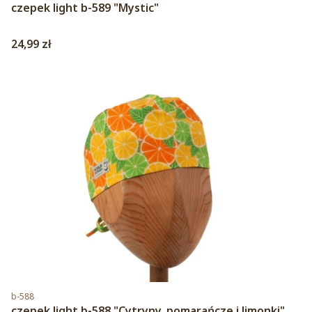
czepek light b-589 "Mystic"
Cena
24,99 zł
Kod produktu
b-588
czepek light b-588 "Cytryny, pomarańcze i limonki"