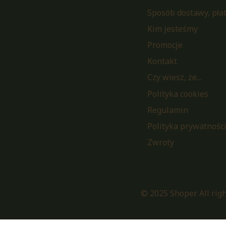
Sposób dostawy, pła
Kim jesteśmy
Promocje
Kontakt
Czy wiesz, że...
Polityka cookies
Regulamin
Polityka prywatnośc
Zwroty
© 2025 Shoper. All rig