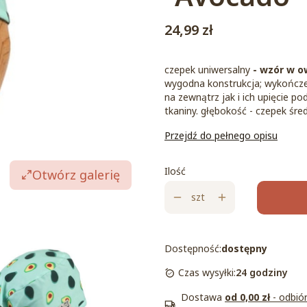
Cena
24,99 zł
czepek uniwersalny
- wzór w o
wygodna konstrukcja; wykończe
na zewnątrz jak i ich upięcie 
tkaniny. głębokość - czepek średn
Przejdź do pełnego opisu
Ilość
Otwórz galerię
szt
Dostępność:
dostępny
Czas wysyłki:
24 godziny
Dostawa
od 0,00 zł
- odbió