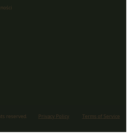
tności
i
hts reserved.
Privacy Policy
Terms of Service