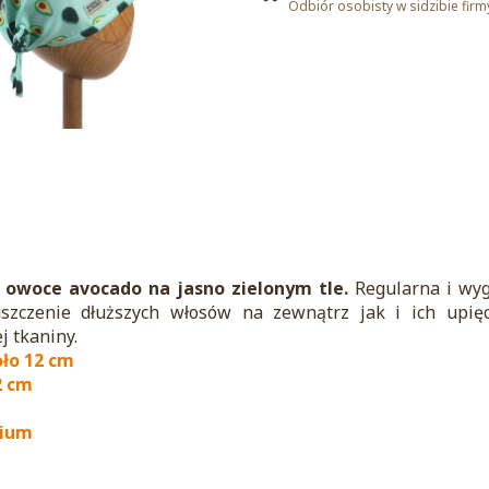
Odbiór osobisty w sidzibie firm
 owoce avocado na jasno zielonym tle.
Regularna i wy
szczenie dłuższych włosów na zewnątrz jak i ich upięc
 tkaniny.
oło 12 cm
2 cm
mium