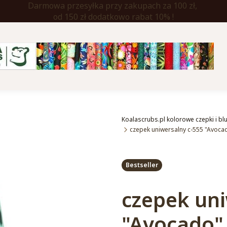
Darmowa przesyłka przy zakupach za 100 zł,
od 150 zł dodatkowo rabat 10% !
Koalascrubs.pl kolorowe czepki i b
czepek uniwersalny c-555 "Avoca
Etykiety
Bestseller
czepek uni
"Avocado"