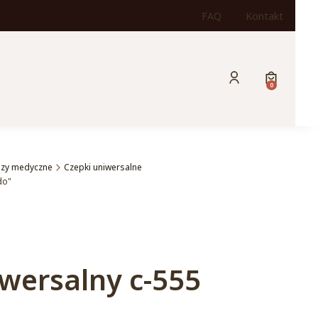
FAQ
Kontakt
Produkty w
Zaloguj się
Koszyk
luzy medyczne
Czepki uniwersalne
do"
wersalny c-555