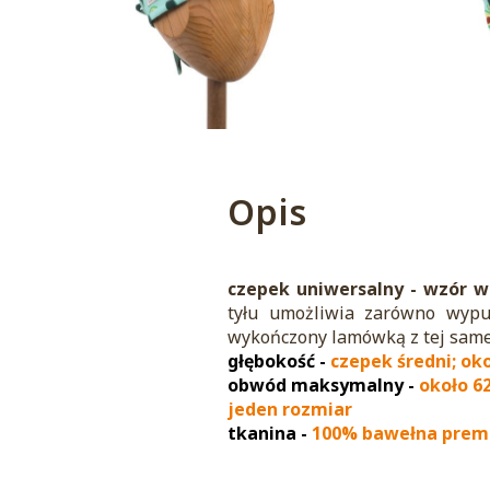
Opis
czepek uniwersalny - wzór w
tyłu umożliwia zarówno wypu
wykończony lamówką z tej samej
głębokość -
czepek średni; ok
obwód maksymalny -
około 6
jeden rozmiar
tkanina
-
100% bawełna pre