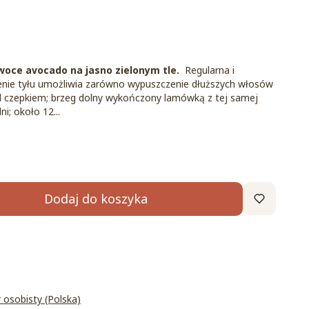
woce avocado na jasno zielonym tle.
Regularna i
nie tyłu umożliwia zarówno wypuszczenie dłuższych włosów
pod czepkiem; brzeg dolny wykończony lamówką z tej samej
i; około 12...
Dodaj do koszyka
r osobisty (Polska)